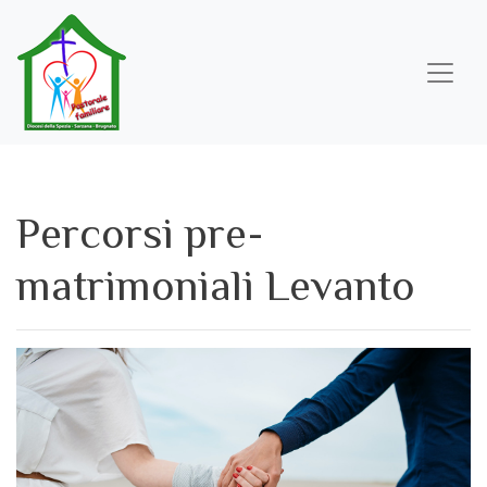
Salta
al
contenuto
principale
Percorsi pre-
matrimoniali
Levanto