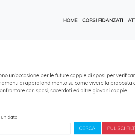
Salta
al
Navigazione princi
contenuto
HOME
CORSI FIDANZATI
ATT
principale
no un'occasione per le future coppie di sposi per verifica
omenti di approfondimento su come vivere la proposta cris
onfrontare con sposi, sacerdoti ed altre giovani coppie.
i un data
CERCA
PULISCI FILT