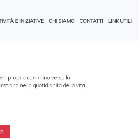
pale
IVITÀ E INIZIATIVE
CHI SIAMO
CONTATTI
LINK UTILI
re il proprio cammino verso la
tiana nella quotidianità della vita
RI