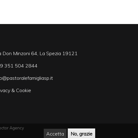
a Don Minzoni 64, La Spezia 19121
9 351 504 2844
fo@pastoralefamigliasp.it
ivacy & Cookie
ctor Agency
Accetta
No, grazie