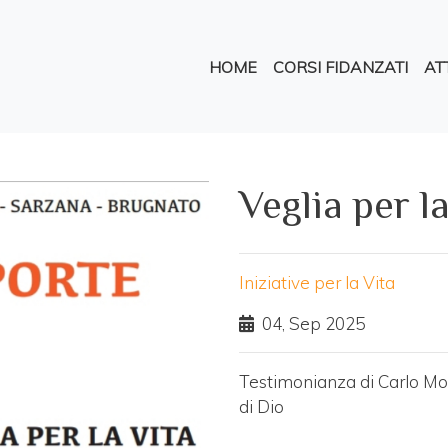
Salta
al
Navigazione princi
contenuto
HOME
CORSI FIDANZATI
ATT
principale
Veglia per la
Iniziative per la Vita
04, Sep 2025
Testimonianza di Carlo Moce
di Dio