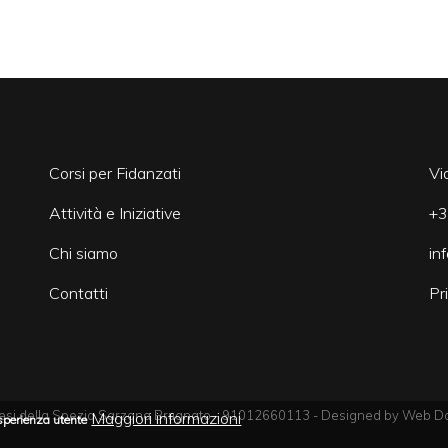
Corsi per Fidanzati
Vi
Attività e Iniziative
+3
Chi siamo
in
Contatti
Pr
si della Spezia Sarzana Brugnato - 91012660113 - Designed by
Web Do
Maggiori informazioni
esperienza utente