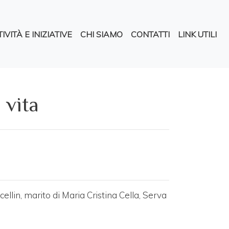
pale
IVITÀ E INIZIATIVE
CHI SIAMO
CONTATTI
LINK UTILI
 vita
llin, marito di Maria Cristina Cella, Serva